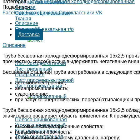
Категория:
Труба бесшовная холоднодеформированная
Рабица оцинкованная
Поделиться
Сварная
Facebook
Email
linkedin
Одноклассники
VK
Сварная оцинкованная
Тканая
Описание
Отзывы (0)
Проволока вязальная т/о
Доставка
Описание
Труба бесшовная холоднодеформированная 15х2,5 произ
прочностью, способностью выдерживать негативные внеш
Лист холоднокатаный
Лист рифленый
Бесшовная стальная труба востребована в следующих сф
Профнастил
Лист просечно-вытяжной
автомобилестроение;
Лист горячекатаный
авиапромышленность;
судостроение;
при запуске энергетических, перерабатывающих и пр
Труба бесшовная холоднодеформированная 15х2,5 обладае
значительно расширяет область применения. К преимущес
Полоса оцинкованная
Уголок оцинкованный
высокие эксплуатационные свойства;
Круг оцинкованный
повышенная прочность;
Труба оцинкованная
устойчивость к высокому давлению, нагреву;