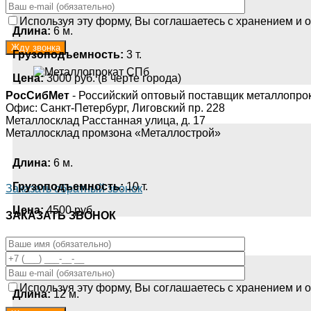
Используя эту форму, Вы соглашаетесь с хранением и о
Длина:
6 м.
Грузоподъемность:
3 т.
Цена:
3000 руб. (в черте города)
РосСибМет
- Российский оптовый поставщик металлопро
Офис: Санкт-Петербург, Лиговский пр. 228
Металлосклад Расстанная улица, д. 17
Металлосклад промзона «Металлострой»
Длина:
6 м.
Грузоподъемность:
10 т.
Заказать обратный звонок
Цена:
4500 руб.
ЗАКАЗАТЬ ЗВОНОК
Используя эту форму, Вы соглашаетесь с хранением и о
Длина:
12 м.