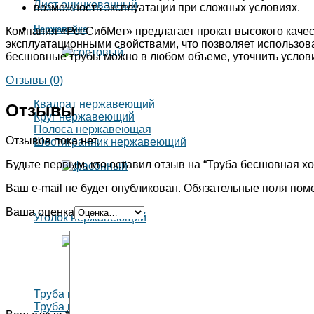
Лист оцинкованный
возможность эксплуатации при сложных условиях.
Нержавейка
Компания «РосСибМет» предлагает прокат высокого каче
эксплуатационными свойствами, что позволяет использоват
бесшовные трубы можно в любом объеме, уточнить условия
Отзывы (0)
Квадрат нержавеющий
Отзывы
Круг нержавеющий
Полоса нержавеющая
Отзывов пока нет.
Шестигранник нержавеющий
Будьте первым, кто оставил отзыв на “Труба бесшовная 
Ваш e-mail не будет опубликован.
Обязательные поля пом
Ваша оценка
Уголок нержавеющий
Труба квадратная
Труба круглая