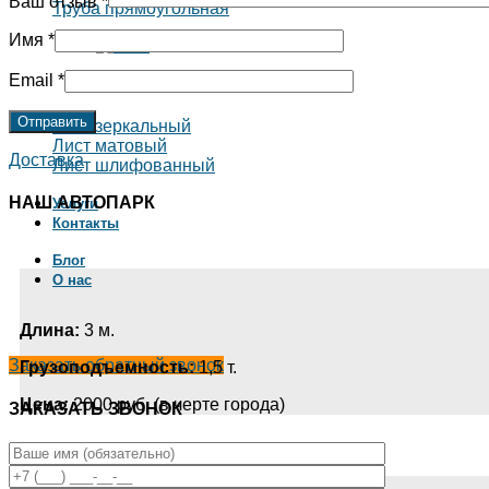
Ваш отзыв
*
Труба прямоугольная
Имя
*
Email
*
Лист зеркальный
Лист матовый
Доставка
Лист шлифованный
НАШ АВТОПАРК
Услуги
Контакты
Блог
О нас
Длина:
3 м.
Заказать обратный звонок
Грузоподъемность:
1,5 т.
Цена:
2000 руб. (в черте города)
ЗАКАЗАТЬ ЗВОНОК