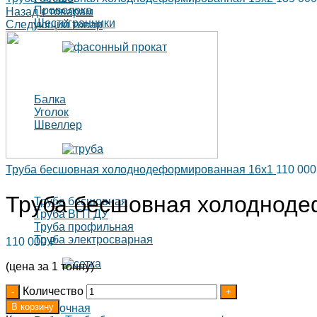
Проволока
Назад к товарам
Шестигранники
Следующий товар
Балка
Уголок
Швеллер
Труба бесшовная холоднодеформированная 16х1
110 00
Труба бесшовная холодноде
Труба бесшовная
Труба ВГП ДУ
Труба профильная
Труба электросварная
110 000
₽
(цена за 1 тонну)
Количество
В корзину
Кладочная