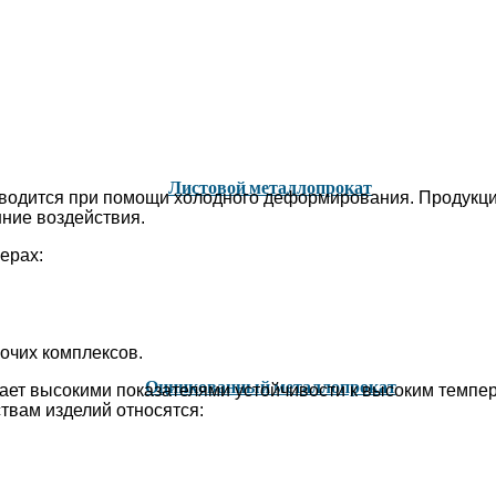
Листовой металлопрокат
водится при помощи холодного деформирования. Продукци
ние воздействия.
ерах:
очих комплексов.
Оцинкованный металлопрокат
т высокими показателями устойчивости к высоким темпера
твам изделий относятся: