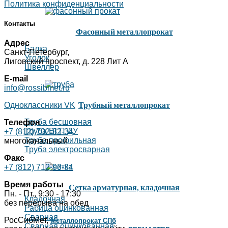
Политика конфиденциальности
Контакты
Фасонный металлопрокат
Адрес
Балка
Санкт-Петербург,
Уголок
Лиговский проспект, д. 228 Лит А
Швеллер
E-mail
info@rossibmet.ru
Трубный металлопрокат
Одноклассники
VK
Труба бесшовная
Телефон
Труба ВГП ДУ
+7 (812) 702-82-34
Труба профильная
многоканальный
Труба электросварная
Факс
+7 (812) 712-93-34
Время работы
Сетка арматурная, кладочная
Пн. - Пт., 9:30 - 17:30
Кладочная
без перерыва на обед
Рабица оцинкованная
Сварная
РосСибМет,
Металлопрокат СПб
Сварная оцинкованная