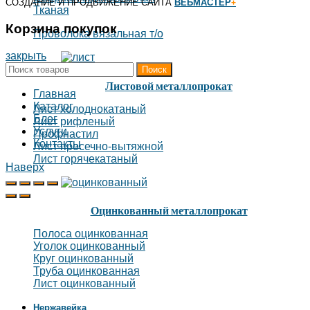
СОЗДАНИЕ И ПРОДВИЖЕНИЕ САЙТА
ВЕБМАСТЕР
+
Тканая
Корзина покупок
Проволока вязальная т/о
закрыть
Поиск
Листовой металлопрокат
Главная
Каталог
Лист холоднокатаный
Блог
Лист рифленый
Услуги
Профнастил
Контакты
Лист просечно-вытяжной
Лист горячекатаный
Наверх
Оцинкованный металлопрокат
Полоса оцинкованная
Уголок оцинкованный
Круг оцинкованный
Труба оцинкованная
Лист оцинкованный
Нержавейка