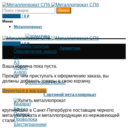
Поиск
0
товаров
/
0
₽
Меню
Металлопрокат
0
товаров
/
0
₽
Корзина покупок
Арматура
Оформление заказа
Заказ завершен
А1
А3
Ваша корзина пока пуста.
А500С
Ат800
Прежде чем приступать к оформлению заказа, вы
должны добавить товары в свою корзину.
Вернуться в магазин
Сортовой металлопрокат
Квадрат
Круги
крупнейший в Санкт-Петербурге поставщик черного
Полоса
металлопроката и металлопродукции из нержавеющей
Проволока
стали.
Шестигранники