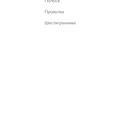
Полоса
Проволка
Шестигранники