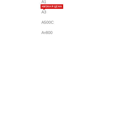
А1
НИЗКАЯ ЦЕНА
А3
А500С
Ат800