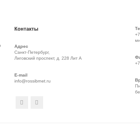
Т
Контакты
+7
м
о
Адрес
Санкт-Петербург,
Ф
Лиговский проспект, д. 228 Лит А
+7
E-mail
В
info@rossibmet.ru
Пн
бе