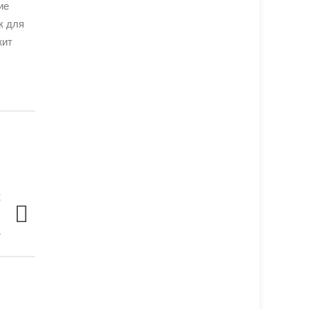
ие
к для
жит
Е
:
а