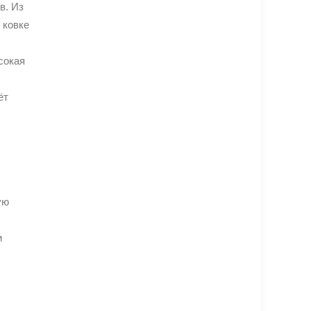
в. Из
 ковке
сокая
ёт
ую
и