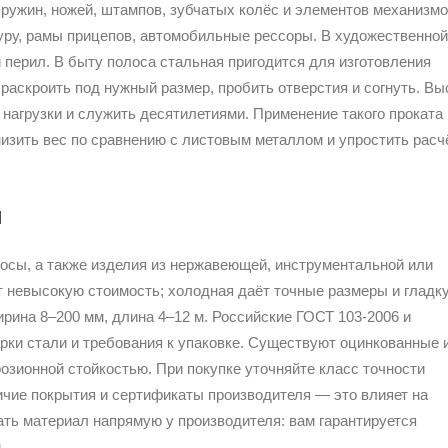
ружин, ножей, штампов, зубчатых колёс и элементов механизмо
ру, рамы прицепов, автомобильные рессоры. В художественной
и перил. В быту полоса стальная пригодится для изготовления
 раскроить под нужный размер, пробить отверстия и согнуть. Вы
нагрузки и служить десятилетиями. Применение такого проката
изить вес по сравнению с листовым металлом и упростить расч
ы
осы, а также изделия из нержавеющей, инструментальной или
т невысокую стоимость; холодная даёт точные размеры и гладк
рина 8–200 мм, длина 4–12 м. Российские ГОСТ 103‑2006 и
рки стали и требования к упаковке. Существуют оцинкованные 
зионной стойкостью. При покупке уточняйте класс точности
ичие покрытия и сертификаты производителя — это влияет на
рать материал напрямую у производителя: вам гарантируется
.