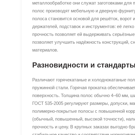
металлообработке они служат заготовками для п
полос производят мебельную и дверную фурниту
полоса становится основой для решёток, ворот 
держателей, подставок и инструментов: её легко
прочность позволяет ей выдерживать серьёзные 
позволяет улучшить надёжность конструкций, сн
материалов.
Разновидности и стандарт
Различают горячекатаные и холоднокатаные пол
пружинной стали. Горячая прокатка обеспечивае
поверхность. Толщина полос обычно 4–60 мм, ши
ГОСТ 535‑2005 регулируют размеры, допуски, ма
полимерно‑покрытые полосы с повышенной корро
(обычный, повышенный, высокой точности), нал
прочность и цену. В крупных заказах выгодно б
стабильное качество и соответствие нормативам