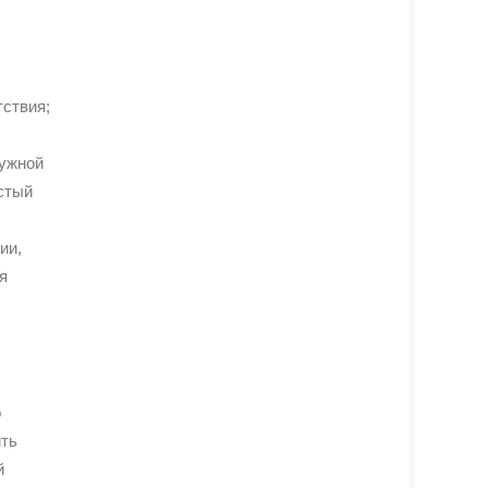
тствия;
нужной
стый
ии,
я
о
ить
й