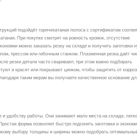
трукций подойдёт горячекатаная полоса с сертификатом соотве
таная. При покупке смотрят на ровность кромок, отсутствие
кономии можно заказать резку на складе и получить заготовки 
лом, прессом или гибочным станком. Плазменная резка даёт чи
осле резки детали часто сваривают, при этом важно подбирать
нтуют и красят или покрывают цинком, чтобы защитить от корроз
Благодаря таким мерам вы получаете качественное основание дл
 и удобству работы. Они занимают мало места на складе, легк
 Простая форма позволяет быстро подгонять заготовки и эконом
рокому выбору толщины и ширины можно подобрать оптимальны