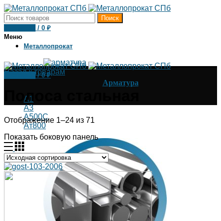
Поиск
0
товаров
/
0
₽
Меню
Металлопрокат
Назад к товарам
0
товаров
/
0
₽
Арматура
Полоса стальная
А1
А3
А500С
Отображение 1–24 из 71
Ат800
Показать боковую панель