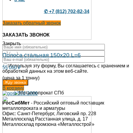
✆ +7 (812) 702-82-34
Заказать обратный звонок
ЗАКАЗАТЬ ЗВОНОК
Закрыть
Полоса стальная 150х20 L=6
Используя эту форму, Вы соглашаетесь с хранением и
55 000
₽
обработкой данных на этом веб-сайте.
(цена за 1 тонну)
В корзину
РосСибМет
- Российский оптовый поставщик
металлопроката и арматуры
Офис: Санкт-Петербург, Лиговский пр. 228
Металлосклад Расстанная улица, д. 17
Металлосклад промзона «Металлострой»