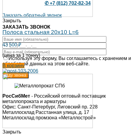
✆ +7 (812) 702-82-34
Заказать обратный звонок
Закрыть
ЗАКАЗАТЬ ЗВОНОК
Полоса стальная 20х10 L=6
43 500
₽
(цена за 1 тонну)
Используя эту форму, Вы соглашаетесь с хранением и
обработкой данных на этом веб-сайте.
В корзину
РосСибМет
- Российский оптовый поставщик
металлопроката и арматуры
Офис: Санкт-Петербург, Лиговский пр. 228
Металлосклад Расстанная улица, д. 17
Металлосклад промзона «Металлострой»
Закрыть