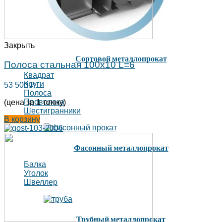
Закрыть
Сортовой металлопрокат
Полоса стальная 100х10 L=6
Квадрат
Круги
53 500
₽
Полоса
Проволока
(цена за 1 тонну)
Шестигранники
В корзину
Фасонный металлопрокат
Балка
Уголок
Швеллер
Трубный металлопрокат