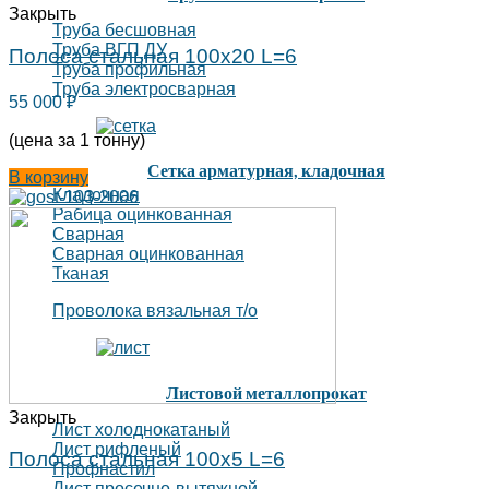
Закрыть
Труба бесшовная
Труба ВГП ДУ
Полоса стальная 100х20 L=6
Труба профильная
Труба электросварная
55 000
₽
(цена за 1 тонну)
Сетка арматурная, кладочная
В корзину
Кладочная
Рабица оцинкованная
Сварная
Сварная оцинкованная
Тканая
Проволока вязальная т/о
Листовой металлопрокат
Закрыть
Лист холоднокатаный
Лист рифленый
Полоса стальная 100х5 L=6
Профнастил
Лист просечно-вытяжной