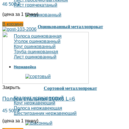
46 500
₽
Лист горячекатаный
(цена за 1 тонну)
В корзину
Оцинкованный металлопрокат
Полоса оцинкованная
Уголок оцинкованный
Круг оцинкованный
Труба оцинкованная
Лист оцинкованный
Нержавейка
Закрыть
Сортовой металлопрокат
Квадрат нержавеющий
Полоса стальная 100х6 L=6
Круг нержавеющий
Полоса нержавеющая
45 500
₽
Шестигранник нержавеющий
(цена за 1 тонну)