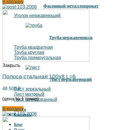
В корзину
Фасонный металлопрокат
Уголок нержавеющий
Труба нержавеющая
Труба квадратная
Труба круглая
Труба прямоугольная
Закрыть
Полоса стальная 100х8 L=6
Лист нержавеющий
48 500
₽
Лист зеркальный
Лист матовый
(цена за 1 тонну)
Лист шлифованный
В корзину
Услуги
Контакты
Блог
О нас