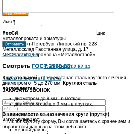
обработкой данных на этом веб-сайте.
Имя
*
Email
*
РосСибМет
- Российский оптовый поставщик
металлопроката и арматуры
Офис: Санкт-Петербург, Лиговский пр. 228
Металлосклад Расстанная улица, д. 17
О ГОСТ 2590-88
Металлосклад промзона «Металлострой»
Смотреть
ГОСТ 2590-88
✆ +7 (812) 702-82-34
Круг стальной
- горячекатаная сталь круглого сечения
Заказать обратный звонок
диаметром от 5 до 270 мм.
Круглая сталь
поставляется:
ЗАКАЗАТЬ ЗВОНОК
диаметром до 9 мм - в мотках;
диаметром свыше 9 мм - в прутках.
В зависимости от назначения круги (прутки)
изготавливают:
Используя эту форму, Вы соглашаетесь с хранением и
обработкой данных на этом веб-сайте.
мерной длины;