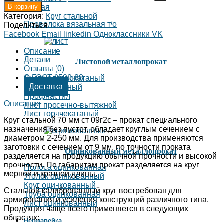
В корзину
Тканая
Категория:
Круг стальной
Проволока вязальная т/о
Поделиться
Facebook
Email
linkedin
Одноклассники
VK
Описание
Детали
Листовой металлопрокат
Отзывы (0)
О ГОСТ 2590-88
Лист холоднокатаный
Доставка
Лист рифленый
Профнастил
Описание
Лист просечно-вытяжной
Лист горячекатаный
Круг стальной 70 мм ст 09г2с – прокат специального
назначения без пустот, обладает круглым сечением с
диаметром 2-250 мм. Для производства применяются
заготовки с сечением от 9 мм, по точности проката
Оцинкованный металлопрокат
разделяется на продукцию обычной прочности и высокой
прочности. По габаритам прокат разделяется на круг
Полоса оцинкованная
мерной и кратной длины.
Уголок оцинкованный
Круг оцинкованный
Стальной калиброванный круг востребован для
Труба оцинкованная
армирования и усиления конструкций различного типа.
Лист оцинкованный
Продукция чаще всего применяется в следующих
областях:
Нержавейка