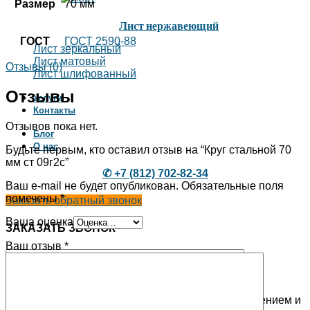
Размер
70 мм
Лист нержавеющий
ГОСТ
ГОСТ 2590-88
Лист зеркальный
Лист матовый
Отзывы (0)
Лист шлифованный
Отзывы
Услуги
Контакты
Отзывов пока нет.
Блог
О нас
Будьте первым, кто оставил отзыв на “Круг стальной 70
мм ст 09г2с”
✆ +7 (812) 702-82-34
Ваш e-mail не будет опубликован.
Обязательные поля
помечены
*
Заказать обратный звонок
Ваша оценка
ЗАКАЗАТЬ ЗВОНОК
Ваш отзыв
*
Используя эту форму, Вы соглашаетесь с хранением и