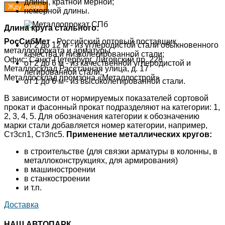
длины, кратной мерной;
немерной длины.
Длина круга стального:
РосСибМет
- Российский оптовый поставщик
от 2 до 12 м - из углеродистой стали обыкновенного
металлопроката и арматуры
качества и низколегированной стали;
Офис: Санкт-Петербург, Лиговский пр. 228
от 2 до 6 м - из качественной углеродистой и
Металлосклад Расстанная улица, д. 17
легированной стали;
Металлосклад промзона «Металлострой»
от 1 до 6 м - из высоколегированной стали.
В зависимости от нормируемых показателей сортовой
прокат и фасонный прокат подразделяют на категории: 1,
2, 3, 4, 5. Для обозначения категории к обозначению
марки стали добавляется номер категории, например,
Ст3сп1, Ст3пс5.
Применение металлических кругов:
в строительстве (для связки арматуры в колонны, в
металлоконструкциях, для армирования)
в машиностроении
в станкостроении
и т.п.
Доставка
НАШ АВТОПАРК