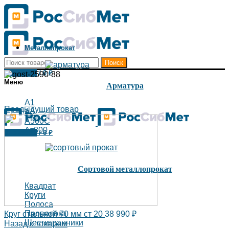
Металлопрокат
Поиск
0
товаров
/
0
₽
Меню
Арматура
А1
Предыдущий товар
А3
А500С
Ат800
0
товаров
/
0
₽
Сортовой металлопрокат
Квадрат
Круги
Полоса
Проволока
Круг стальной 70 мм ст 20
38 990
₽
Шестигранники
Назад к товарам