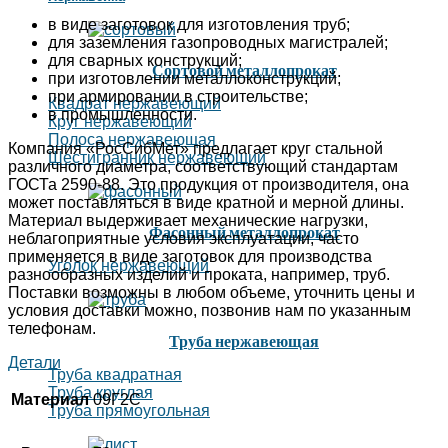
в виде заготовок для изготовления труб;
для заземления газопроводных магистралей;
для сварных конструкций;
Сортовой металлопрокат
при изготовлении металлоконструкций;
при армировании в строительстве;
Квадрат нержавеющий
в промышленности.
Круг нержавеющий
Полоса нержавеющая
Компания «РосСибМет» предлагает круг стальной
Шестигранник нержавеющий
различного диаметра, соответствующий стандартам
ГОСТа 2590-88. Это продукция от производителя, она
может поставляться в виде кратной и мерной длины.
Материал выдерживает механические нагрузки,
Фасонный металлопрокат
неблагоприятные условия эксплуатации, часто
применяется в виде заготовок для производства
Уголок нержавеющий
разнообразных изделий и проката, например, труб.
Поставки возможны в любом объеме, уточнить цены и
условия доставки можно, позвонив нам по указанным
телефонам.
Труба нержавеющая
Детали
Труба квадратная
Труба круглая
Материал
09Г2С
Труба прямоугольная