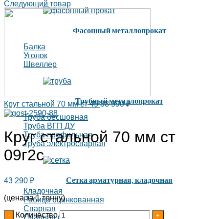
Следующий товар
Фасонный металлопрокат
Балка
Уголок
Швеллер
Трубный металлопрокат
Круг стальной 70 мм ст 45
38 990
₽
Труба бесшовная
Труба ВГП ДУ
Круг стальной 70 мм ст
Труба профильная
Труба электросварная
09г2с
Сетка арматурная, кладочная
43 290
₽
Кладочная
(цена за 1 тонну)
Рабица оцинкованная
Сварная
Количество
Сварная оцинкованная