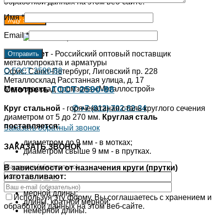
обработкой данных на этом веб-сайте.
Имя
*
Email
*
РосСибМет
- Российский оптовый поставщик
металлопроката и арматуры
О ГОСТ 2590-88
Офис: Санкт-Петербург, Лиговский пр. 228
Металлосклад Расстанная улица, д. 17
Смотреть
ГОСТ 2590-88
Металлосклад промзона «Металлострой»
Круг стальной
- горячекатаная сталь круглого сечения
✆ +7 (812) 702-82-34
диаметром от 5 до 270 мм.
Круглая сталь
поставляется:
Заказать обратный звонок
диаметром до 9 мм - в мотках;
ЗАКАЗАТЬ ЗВОНОК
диаметром свыше 9 мм - в прутках.
В зависимости от назначения круги (прутки)
изготавливают:
мерной длины;
Используя эту форму, Вы соглашаетесь с хранением и
длины, кратной мерной;
обработкой данных на этом веб-сайте.
немерной длины.