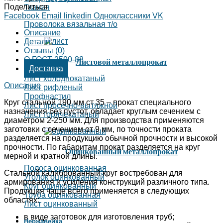
Поделиться
Тканая
Facebook
Email
linkedin
Одноклассники
VK
Проволока вязальная т/о
Описание
Детали
Отзывы (0)
О ГОСТ 2590-88
Листовой металлопрокат
Доставка
Лист холоднокатаный
Описание
Лист рифленый
Профнастил
Круг стальной 190 мм ст 35 – прокат специального
Лист просечно-вытяжной
назначения без пустот, обладает круглым сечением с
Лист горячекатаный
диаметром 2-250 мм. Для производства применяются
заготовки с сечением от 9 мм, по точности проката
разделяется на продукцию обычной прочности и высокой
прочности. По габаритам прокат разделяется на круг
Оцинкованный металлопрокат
мерной и кратной длины.
Полоса оцинкованная
Стальной калиброванный круг востребован для
Уголок оцинкованный
армирования и усиления конструкций различного типа.
Круг оцинкованный
Продукция чаще всего применяется в следующих
Труба оцинкованная
областях:
Лист оцинкованный
в виде заготовок для изготовления труб;
Нержавейка