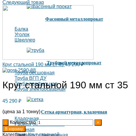
Следующий товар
Фасонный металлопрокат
Балка
Уголок
Швеллер
Трубный металлопрокат
Круг стальной 190 мм ст 45
45 290
₽
Труба бесшовная
Труба ВГП ДУ
Круг стальной 190 мм ст 35
Труба профильная
Труба электросварная
45 290
₽
Сетка арматурная, кладочная
(цена за 1 тонну)
Кладочная
Количество
Рабица оцинкованная
В корзину
Сварная
Категория:
Круг стальной
Сварная оцинкованная