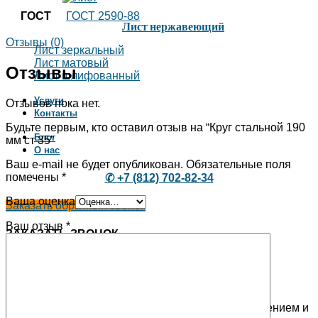
ГОСТ
ГОСТ 2590-88
Лист нержавеющий
Отзывы (0)
Лист зеркальный
Лист матовый
Отзывы
Лист шлифованный
Услуги
Отзывов пока нет.
Контакты
Будьте первым, кто оставил отзыв на “Круг стальной 190
Блог
мм ст 35”
О нас
Ваш e-mail не будет опубликован.
Обязательные поля
помечены
*
✆ +7 (812) 702-82-34
Ваша оценка
Заказать обратный звонок
Ваш отзыв
*
ЗАКАЗАТЬ ЗВОНОК
Используя эту форму, Вы соглашаетесь с хранением и