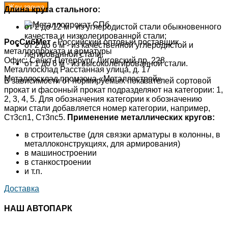
Длина круга стального:
от 2 до 12 м - из углеродистой стали обыкновенного
качества и низколегированной стали;
РосСибМет
- Российский оптовый поставщик
от 2 до 6 м - из качественной углеродистой и
металлопроката и арматуры
легированной стали;
Офис: Санкт-Петербург, Лиговский пр. 228
от 1 до 6 м - из высоколегированной стали.
Металлосклад Расстанная улица, д. 17
Металлосклад промзона «Металлострой»
В зависимости от нормируемых показателей сортовой
прокат и фасонный прокат подразделяют на категории: 1,
2, 3, 4, 5. Для обозначения категории к обозначению
марки стали добавляется номер категории, например,
Ст3сп1, Ст3пс5.
Применение металлических кругов:
в строительстве (для связки арматуры в колонны, в
металлоконструкциях, для армирования)
в машиностроении
в станкостроении
и т.п.
Доставка
НАШ АВТОПАРК