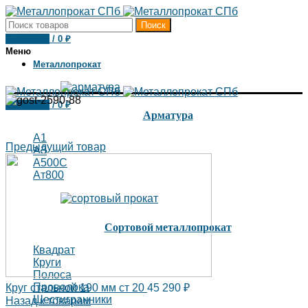
Поиск
0
товаров
/
0
₽
Меню
Металлопрокат
0
товаров
/
0
₽
Арматура
А1
Предыдущий товар
А3
А500С
Ат800
Сортовой металлопрокат
Квадрат
Круги
Полоса
Проволока
Круг стальной 190 мм ст 20
45 290
₽
Шестигранники
Назад к товарам