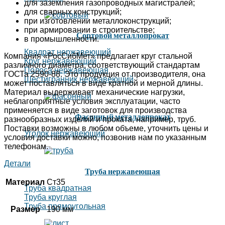
для заземления газопроводных магистралей;
для сварных конструкций;
при изготовлении металлоконструкций;
при армировании в строительстве;
Сортовой металлопрокат
в промышленности.
Квадрат нержавеющий
Компания «РосСибМет» предлагает круг стальной
Круг нержавеющий
различного диаметра, соответствующий стандартам
Полоса нержавеющая
ГОСТа 2590-88. Это продукция от производителя, она
Шестигранник нержавеющий
может поставляться в виде кратной и мерной длины.
Материал выдерживает механические нагрузки,
неблагоприятные условия эксплуатации, часто
применяется в виде заготовок для производства
Фасонный металлопрокат
разнообразных изделий и проката, например, труб.
Поставки возможны в любом объеме, уточнить цены и
Уголок нержавеющий
условия доставки можно, позвонив нам по указанным
телефонам.
Детали
Труба нержавеющая
Материал
Ст35
Труба квадратная
Труба круглая
Труба прямоугольная
Размер
190 мм