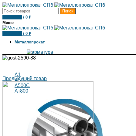
Поиск
0
товаров
/
0
₽
Меню
0
товаров
/
0
₽
Металлопрокат
А1
Предыдущий товар
А3
А500С
Ат800