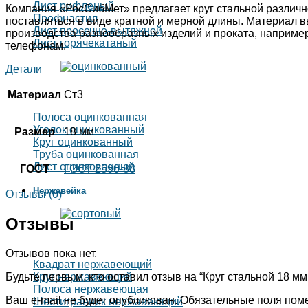
Лист рифленый
Компания «РосСибМет» предлагает круг стальной различн
Профнастил
поставляться в виде кратной и мерной длины. Материал в
Лист просечно-вытяжной
производства разнообразных изделий и проката, например
Лист горячекатаный
телефонам.
Детали
Материал
Ст3
Полоса оцинкованная
Уголок оцинкованный
Размер
18 мм
Круг оцинкованный
Труба оцинкованная
Лист оцинкованный
ГОСТ
ГОСТ 2590-88
Нержавейка
Отзывы (0)
Отзывы
Отзывов пока нет.
Квадрат нержавеющий
Будьте первым, кто оставил отзыв на “Круг стальной 18 мм 
Круг нержавеющий
Полоса нержавеющая
Ваш e-mail не будет опубликован.
Обязательные поля пом
Шестигранник нержавеющий