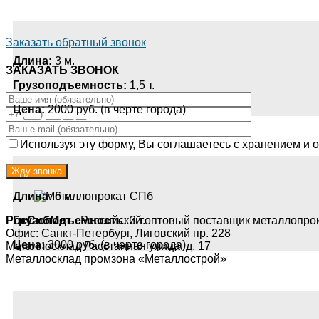
Заказать обратный звонок
Длина:
3 м.
ЗАКАЗАТЬ ЗВОНОК
Грузоподъемность:
1,5 т.
Цена:
2000 руб. (в черте города)
Используя эту форму, Вы соглашаетесь с хранением и о
Длина:
6 м.
РосСибМет
- Российский оптовый поставщик металлопро
Грузоподъемность:
3 т.
Офис: Санкт-Петербург, Лиговский пр. 228
Цена:
3000 руб. (в черте города)
Металлосклад Расстанная улица, д. 17
Металлосклад промзона «Металлострой»