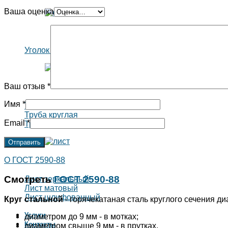
Ваша оценка
Уголок нержавеющий
Ваш отзыв
*
Имя
*
Труба квадратная
Труба круглая
Email
*
Труба прямоугольная
О ГОСТ 2590-88
Смотреть
ГОСТ 2590-88
Лист зеркальный
Лист матовый
Лист шлифованный
Круг стальной
- горячекатаная сталь круглого сечения ди
Услуги
диаметром до 9 мм - в мотках;
Контакты
диаметром свыше 9 мм - в прутках.