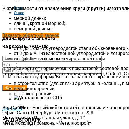
Блог
В зависимости от назначения круги (прутки) изготавл
О нас
мерной длины;
длины, кратной мерной;
немерной длины.
Заказать обратный звонок
Длина круга стального:
ЗАКАЗАТЬ ЗВОНОК
от 2 до 12 м - из углеродистой стали обыкновенного 
от 2 до 6 м - из качественной углеродистой и легиров
от 1 до 6 м - из высоколегированной стали.
В зависимости от нормируемых показателей сортовой прока
стали добавляется номер категории, например, Ст3сп1, С
Используя эту форму, Вы соглашаетесь с хранением и о
в строительстве (для связки арматуры в колонны, в 
в машиностроении
в станкостроении
и т.п.
РосСибМет
- Российский оптовый поставщик металлопро
Доставка
Офис: Санкт-Петербург, Лиговский пр. 228
Металлосклад Расстанная улица, д. 17
НАШ АВТОПАРК
Металлосклад промзона «Металлострой»