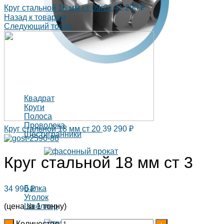
Круг стальной 16 мм ст 09г2с
41 290
₽
Назад к товарам
Следующий товар
Квадрат
Круги
Полоса
Проволока
Круг стальной 18 мм ст 20
39 290
₽
Шестигранники
Круг стальной 18 мм ст 3
Балка
34 990
₽
Уголок
Швеллер
(цена за 1 тонну)
Количество