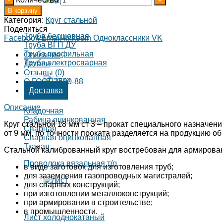
В корзину
Категория:
Круг стальной
Поделиться
Труба бесшовная
Facebook
Email
linkedin
Одноклассники
VK
Труба ВГП ДУ
Труба профильная
Описание
Труба электросварная
Детали
Отзывы (0)
О ГОСТ 2590-88
Доставка
Описание
Кладочная
Рабица оцинкованная
Круг стальной 18 мм ст 3 – прокат специального назначен
Сварная
от 9 мм, по точности проката разделяется на продукцию о
Сварная оцинкованная
Тканая
Стальной калиброванный круг востребован для армирован
Проволока вязальная т/о
в виде заготовок для изготовления труб;
для заземления газопроводных магистралей;
для сварных конструкций;
при изготовлении металлоконструкций;
при армировании в строительстве;
в промышленности.
Лист холоднокатаный