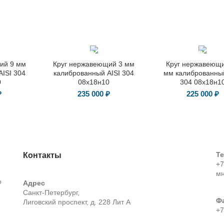
ГОСТ 7417-
ГОСТ 7417-
ий 9 мм
Круг нержавеющий 3 мм
Круг нержавеющи
75
75
ISI 304
калиброванный AISI 304
мм калиброванный
0
08х18н10
304 08х18н1
₽
235 000
₽
225 000
₽
Т
Контакты
+7
м
о
Адрес
Санкт-Петербург,
Ф
Лиговский проспект, д. 228 Лит А
+7