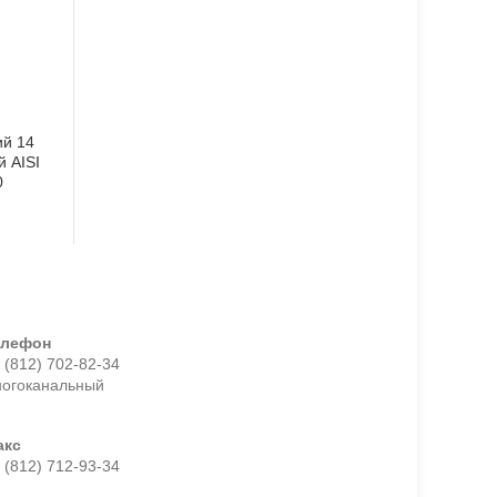
й 14
 AISI
0
елефон
 (812) 702-82-34
ногоканальный
акс
 (812) 712-93-34