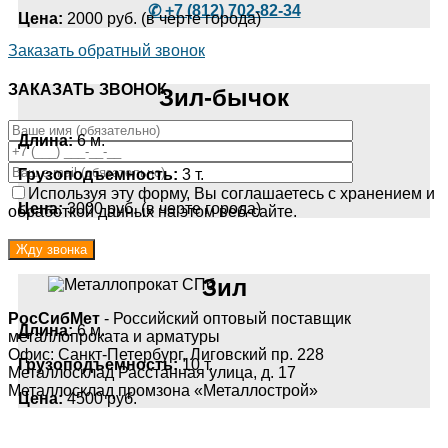
✆ +7 (812) 702-82-34
Цена:
2000 руб. (в черте города)
Заказать обратный звонок
ЗАКАЗАТЬ ЗВОНОК
Зил-бычок
Длина:
6 м.
Грузоподъемность:
3 т.
Используя эту форму, Вы соглашаетесь с хранением и
Цена:
3000 руб. (в черте города)
обработкой данных на этом веб-сайте.
Зил
РосСибМет
- Российский оптовый поставщик
Длина:
6 м.
металлопроката и арматуры
Офис: Санкт-Петербург, Лиговский пр. 228
Грузоподъемность:
10 т.
Металлосклад Расстанная улица, д. 17
Металлосклад промзона «Металлострой»
Цена:
4500 руб.