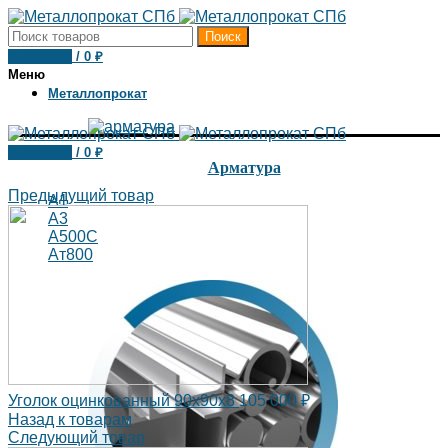
Поиск
0
товаров
/
0
₽
Меню
Металлопрокат
0
товаров
/
0
₽
Арматура
Предыдущий товар
А1
А3
А500С
Ат800
Уголок оцинкованный 90х90х8
105 000
₽
Назад к товарам
Следующий товар