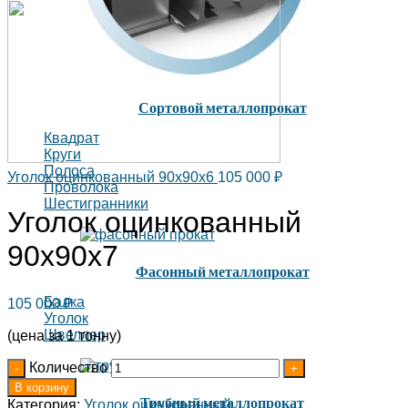
Сортовой металлопрокат
Квадрат
Круги
Полоса
Уголок оцинкованный 90х90х6
105 000
₽
Проволока
Шестигранники
Уголок оцинкованный
90х90х7
Фасонный металлопрокат
Балка
105 000
₽
Уголок
Швеллер
(цена за 1 тонну)
Количество
В корзину
Трубный металлопрокат
Категория:
Уголок оцинкованный