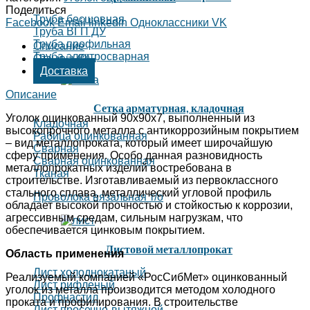
Поделиться
Труба бесшовная
Facebook
Email
linkedin
Одноклассники
VK
Труба ВГП ДУ
Труба профильная
Описание
Труба электросварная
Отзывы (0)
Доставка
Описание
Сетка арматурная, кладочная
Уголок оцинкованный 90х90х7, выполненный из
Кладочная
высокопрочного металла с антикоррозийным покрытием
Рабица оцинкованная
– вид металлопроката, который имеет широчайшую
Сварная
сферу применения. Особо данная разновидность
Сварная оцинкованная
металлопрокатных изделий востребована в
Тканая
строительстве. Изготавливаемый из первоклассного
стального сплава, металлический угловой профиль
Проволока вязальная т/о
обладает высокой прочностью и стойкостью к коррозии,
агрессивным средам, сильным нагрузкам, что
обеспечивается цинковым покрытием.
Листовой металлопрокат
Область применения
Лист холоднокатаный
Реализуемый компанией «РосСибМет» оцинкованный
Лист рифленый
уголок из металла производится методом холодного
Профнастил
проката и профилирования. В строительстве
Лист просечно-вытяжной