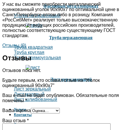
У нас вы сможете приобрести металлический
Фасонный металлопрокат
оцинкованный уголок 90х90х7 по оптимальной цене в
Санкт-Петербурге оптом либо в розницу. Компания
Уголок нержавеющий
«РосСибМет» реализует только высококачественную
продукцию от ведущих российских производителей,
полностью соответствующую существующему ГОСТ
стандартам.
Труба нержавеющая
Отзывы (0)
Труба квадратная
Труба круглая
Отзывы
Труба прямоугольная
Отзывов пока нет.
Лист нержавеющий
Будьте первым, кто оставил отзыв на “Уголок
оцинкованный 90х90х7”
Лист зеркальный
Лист матовый
Ваш e-mail не будет опубликован.
Обязательные поля
Лист шлифованный
помечены
*
Услуги
Ваша оценка
Контакты
Ваш отзыв
*
Блог
О нас