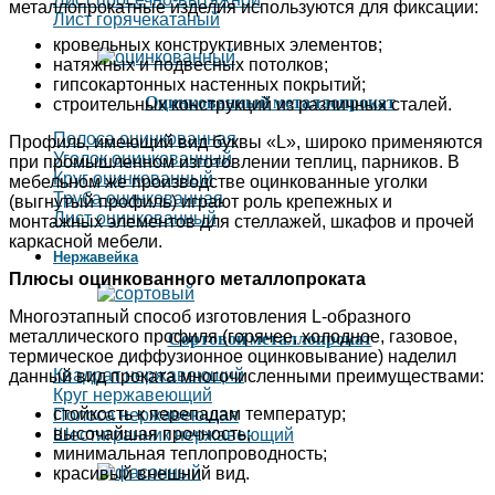
металлопрокатные изделия используются для фиксации:
Лист горячекатаный
кровельных конструктивных элементов;
натяжных и подвесных потолков;
гипсокартонных настенных покрытий;
Оцинкованный металлопрокат
строительных конструкций из различных сталей.
Полоса оцинкованная
Профиль, имеющий вид буквы «L», широко применяются
Уголок оцинкованный
при промышленном изготовлении теплиц, парников. В
Круг оцинкованный
мебельном же производстве оцинкованные уголки
Труба оцинкованная
(выгнутый профиль) играют роль крепежных и
Лист оцинкованный
монтажных элементов для стеллажей, шкафов и прочей
каркасной мебели.
Нержавейка
Плюсы оцинкованного металлопроката
Многоэтапный способ изготовления L-образного
металлического профиля (горячее, холодное, газовое,
Сортовой металлопрокат
термическое диффузионное оцинковывание) наделил
Квадрат нержавеющий
данный вид проката многочисленными преимуществами:
Круг нержавеющий
стойкость к перепадам температур;
Полоса нержавеющая
высочайшая прочность;
Шестигранник нержавеющий
минимальная теплопроводность;
красивый внешний вид.