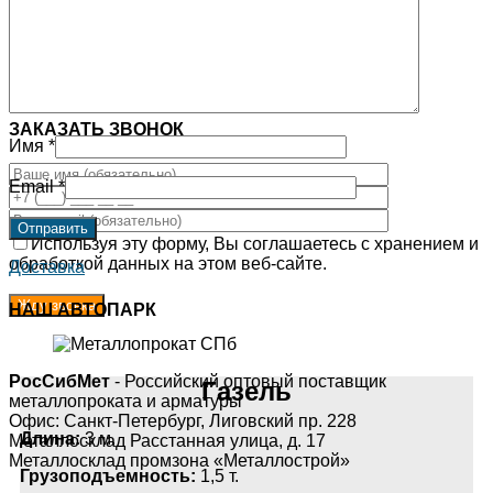
✆ +7 (812) 702-82-34
Заказать обратный звонок
ЗАКАЗАТЬ ЗВОНОК
Имя
*
Email
*
Используя эту форму, Вы соглашаетесь с хранением и
обработкой данных на этом веб-сайте.
Доставка
НАШ АВТОПАРК
РосСибМет
- Российский оптовый поставщик
Газель
металлопроката и арматуры
Офис: Санкт-Петербург, Лиговский пр. 228
Длина:
3 м.
Металлосклад Расстанная улица, д. 17
Металлосклад промзона «Металлострой»
Грузоподъемность:
1,5 т.