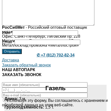
обработкой данных на этом веб-сайте.
РосСибМет
- Российский оптовый поставщик
металлопроката и арматуры
Имя
*
Офис: Санкт-Петербург, Лиговский пр. 228
Металлосклад Расстанная улица, д. 17
Email
*
Металлосклад промзона «Металлострой»
✆ +7 (812) 702-82-34
Доставка
Заказать обратный звонок
НАШ АВТОПАРК
ЗАКАЗАТЬ ЗВОНОК
Газель
Длина:
3 м.
Используя эту форму, Вы соглашаетесь с хранением и
обработкой данных на этом веб-сайте.
Грузоподъемность:
1,5 т.