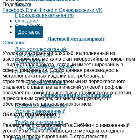
Поделиться
Тканая
Facebook
Email
linkedin
Одноклассники
VK
Проволока вязальная т/о
Описание
Отзывы (0)
Доставка
Листовой металлопрокат
Описание
Лист холоднокатаный
Уголок оцинкованный 63х63х6, выполненный из
Лист рифленый
высокопрочного металла с антикоррозийным покрытием
Профнастил
– вид металлопроката, который имеет широчайшую
Лист просечно-вытяжной
сферу применения. Особо данная разновидность
Лист горячекатаный
металлопрокатных изделий востребована в
строительстве. Изготавливаемый из первоклассного
стального сплава, металлический угловой профиль
обладает высокой прочностью и стойкостью к коррозии,
Оцинкованный металлопрокат
агрессивным средам, сильным нагрузкам, что
обеспечивается цинковым покрытием.
Полоса оцинкованная
Уголок оцинкованный
Область применения
Круг оцинкованный
Труба оцинкованная
Реализуемый компанией «РосСибМет» оцинкованный
Лист оцинкованный
уголок из металла производится методом холодного
проката и профилирования. В строительстве
Нержавейка