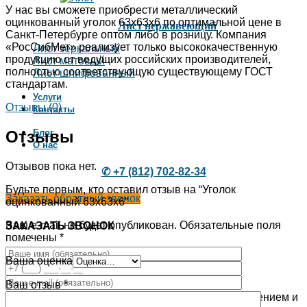
У нас вы сможете приобрести металлический
оцинкованный уголок 63х63х6 по оптимальной цене в
Лист нержавеющий
Санкт-Петербурге оптом либо в розницу. Компания
«РосСибМет» реализует только высококачественную
Лист зеркальный
продукцию от ведущих российских производителей,
Лист матовый
полностью соответствующую существующему ГОСТ
Лист шлифованный
стандартам.
Услуги
Отзывы (0)
Контакты
Отзывы
Блог
О нас
Отзывов пока нет.
✆ +7 (812) 702-82-34
Будьте первым, кто оставил отзыв на “Уголок
Заказать обратный звонок
оцинкованный 63х63х6”
Ваш e-mail не будет опубликован.
Обязательные поля
ЗАКАЗАТЬ ЗВОНОК
помечены
*
Ваша оценка
Ваш отзыв
*
Используя эту форму, Вы соглашаетесь с хранением и