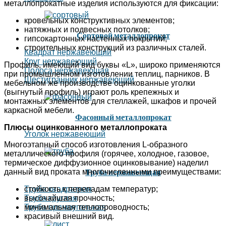
металлопрокатные изделия используются для фиксации:
кровельных конструктивных элементов;
натяжных и подвесных потолков;
Сортовой металлопрокат
гипсокартонных настенных покрытий;
строительных конструкций из различных сталей.
Квадрат нержавеющий
Круг нержавеющий
Профиль, имеющий вид буквы «L», широко применяются
Полоса нержавеющая
при промышленном изготовлении теплиц, парников. В
Шестигранник нержавеющий
мебельном же производстве оцинкованные уголки
(выгнутый профиль) играют роль крепежных и
монтажных элементов для стеллажей, шкафов и прочей
каркасной мебели.
Фасонный металлопрокат
Плюсы оцинкованного металлопроката
Уголок нержавеющий
Многоэтапный способ изготовления L-образного
металлического профиля (горячее, холодное, газовое,
термическое диффузионное оцинковывание) наделил
Труба нержавеющая
данный вид проката многочисленными преимуществами:
Труба квадратная
стойкость к перепадам температур;
Труба круглая
высочайшая прочность;
Труба прямоугольная
минимальная теплопроводность;
красивый внешний вид.