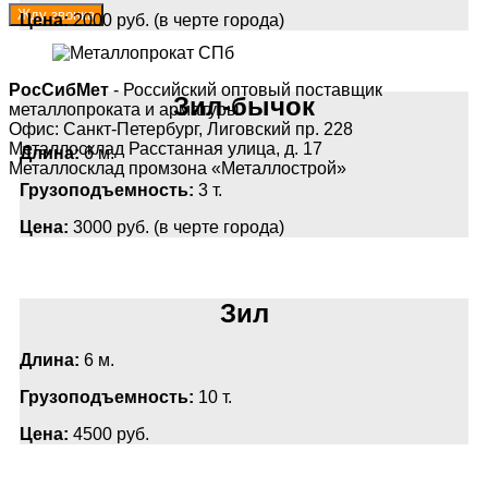
Цена:
2000 руб. (в черте города)
РосСибМет
- Российский оптовый поставщик
Зил-бычок
металлопроката и арматуры
Офис: Санкт-Петербург, Лиговский пр. 228
Металлосклад Расстанная улица, д. 17
Длина:
6 м.
Металлосклад промзона «Металлострой»
Грузоподъемность:
3 т.
Цена:
3000 руб. (в черте города)
Зил
Длина:
6 м.
Грузоподъемность:
10 т.
Цена:
4500 руб.