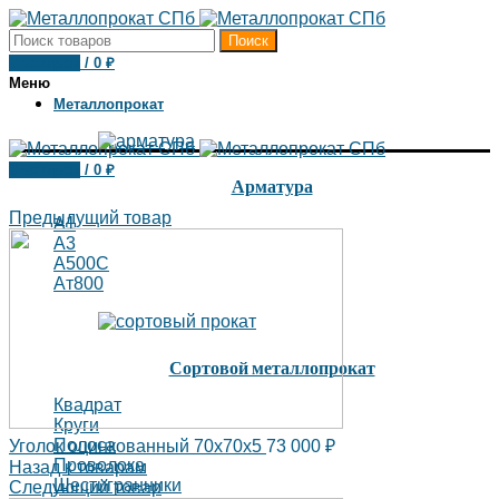
Поиск
0
товаров
/
0
₽
Меню
Металлопрокат
0
товаров
/
0
₽
Арматура
Предыдущий товар
А1
А3
А500С
Ат800
Сортовой металлопрокат
Квадрат
Круги
Полоса
Уголок оцинкованный 70х70х5
73 000
₽
Проволока
Назад к товарам
Шестигранники
Следующий товар