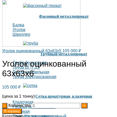
Фасонный металлопрокат
Балка
Уголок
Швеллер
Уголок оцинкованный 63х63х5
105 000
₽
Трубный металлопрокат
Уголок оцинкованный
Труба бесшовная
Труба ВГП ДУ
63х63х6
Труба профильная
Труба электросварная
105 000
₽
Сетка арматурная, кладочная
(цена за 1 тонну)
Кладочная
Количество
Рабица оцинкованная
В корзину
Сварная
Категория:
Уголок оцинкованный
Сварная оцинкованная