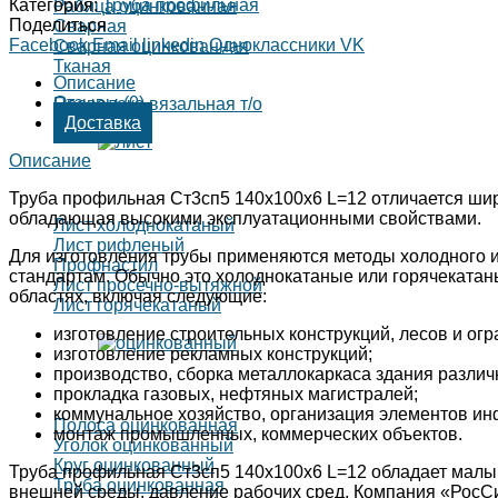
Категория:
Труба профильная
Рабица оцинкованная
Поделиться
Сварная
Facebook
Email
linkedin
Одноклассники
VK
Сварная оцинкованная
Тканая
Описание
Отзывы (0)
Проволока вязальная т/о
Доставка
Описание
Труба профильная Ст3сп5 140х100х6 L=12 отличается шир
обладающая высокими эксплуатационными свойствами.
Лист холоднокатаный
Лист рифленый
Для изготовления трубы применяются методы холодного и 
Профнастил
стандартам. Обычно это холоднокатаные или горячекатан
Лист просечно-вытяжной
областях, включая следующие:
Лист горячекатаный
изготовление строительных конструкций, лесов и ог
изготовление рекламных конструкций;
производство, сборка металлокаркаса здания различ
прокладка газовых, нефтяных магистралей;
коммунальное хозяйство, организация элементов ин
Полоса оцинкованная
монтаж промышленных, коммерческих объектов.
Уголок оцинкованный
Круг оцинкованный
Труба профильная Ст3сп5 140х100х6 L=12 обладает малы
Труба оцинкованная
внешней среды, давление рабочих сред. Компания «РосСи