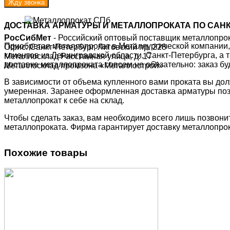
ДОСТАВКА АРМАТУРЫ И МЕТАЛЛОПРОКАТА ПО САНК
РосСибМет
- Российский оптовый поставщик металлопро
Приобретая металлопрокат в Металлургической компании, 
Офис: Санкт-Петербург, Лиговский пр. 228
клиентов из Ленинградской области, Санкт-Петербурга, а
Металлосклад Расстанная улица, д. 17
доставке металлопроката совсем не обязательно: заказ бу
Металлосклад промзона «Металлострой»
В зависимости от объема купленного вами проката вы дол
умеренная. Заранее оформленная доставка арматуры позв
металлопрокат к себе на склад.
Чтобы сделать заказ, вам необходимо всего лишь позвони
металлопроката. Фирма гарантирует доставку металлопрок
Похожие товары