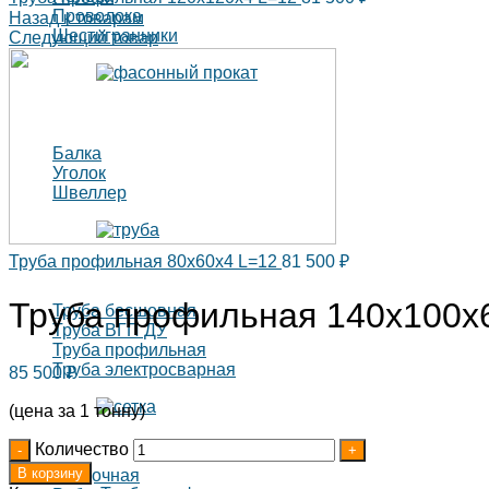
Проволока
Назад к товарам
Шестигранники
Следующий товар
Балка
Уголок
Швеллер
Труба профильная 80х60х4 L=12
81 500
₽
Труба профильная 140х100х
Труба бесшовная
Труба ВГП ДУ
Труба профильная
Труба электросварная
85 500
₽
(цена за 1 тонну)
Количество
В корзину
Кладочная