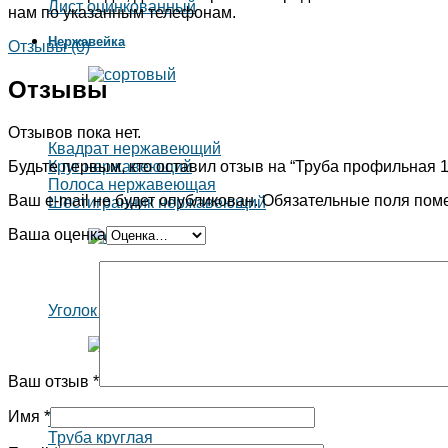
Лист оцинкованный
нам по указанным телефонам.
Нержавейка
Отзывы (0)
Отзывы
Отзывов пока нет.
Квадрат нержавеющий
Будьте первым, кто оставил отзыв на “Труба профильная 
Круг нержавеющий
Полоса нержавеющая
Ваш e-mail не будет опубликован.
Обязательные поля пом
Шестигранник нержавеющий
Ваша оценка
Уголок нержавеющий
Ваш отзыв
*
Имя
*
Труба квадратная
Труба круглая