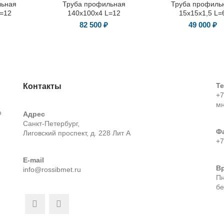
льная
Труба профильная
Труба профиль
L=12
140х100х4 L=12
15х15х1,5 L=
82 500
₽
49 000
₽
Т
Контакты
+7
м
о
Адрес
Санкт-Петербург,
Ф
Лиговский проспект, д. 228 Лит А
+7
E-mail
В
info@rossibmet.ru
Пн
бе