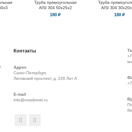
ольная
Труба прямоугольная
Труба прямоугол
40х3
AISI 304 50х25х2
AISI 304 30х20х
180
₽
180
₽
Т
Контакты
+7
м
о
Адрес
Санкт-Петербург,
Ф
Лиговский проспект, д. 228 Лит А
+7
E-mail
В
info@rossibmet.ru
Пн
бе