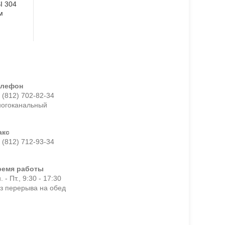
I 304
м
елефон
 (812) 702-82-34
ногоканальный
акс
 (812) 712-93-34
ремя работы
. - Пт., 9:30 - 17:30
з перерыва на обед