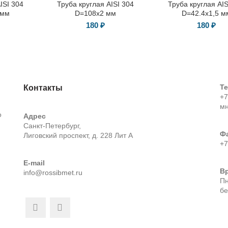
ISI 304
Труба круглая AISI 304
Труба круглая AIS
 мм
D=108х2 мм
D=42.4х1,5 м
180
₽
180
₽
Т
Контакты
+7
м
о
Адрес
Санкт-Петербург,
Ф
Лиговский проспект, д. 228 Лит А
+7
E-mail
В
info@rossibmet.ru
Пн
бе