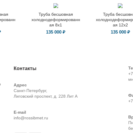
вная
Труба бесшовная
Труба бесшовн
ированн
холоднодеформированн
холоднодеформир
ая 8х1
ая 12х2
₽
135 000
₽
135 000
₽
Т
Контакты
+7
м
о
Адрес
Санкт-Петербург,
Ф
Лиговский проспект, д. 228 Лит А
+7
E-mail
В
info@rossibmet.ru
Пн
бе