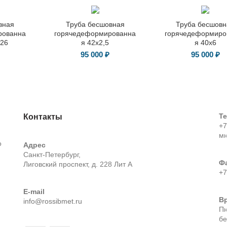
вная
Труба бесшовная
Труба бесшовн
рованна
горячедеформированна
горячедеформиро
426
я 42х2,5
я 40х6
95 000
₽
95 000
₽
Т
Контакты
+7
м
о
Адрес
Санкт-Петербург,
Ф
Лиговский проспект, д. 228 Лит А
+7
E-mail
В
info@rossibmet.ru
Пн
бе