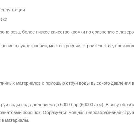
ксплуатации
езки
оне реза, более низкое качество кромки по сравнению с лазеро
ение в судостроении, мостостроении, строительстве, произво
личных материалов с помощью струи воды высокого давления 
уи воды под давлением до 6000 бар (60000 атм). В зону обраб
гранатовый порошок. Образуется мощная гидроабразивная струя
ые материалы.