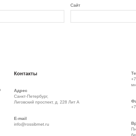
Сайт
Т
Контакты
+7
м
о
Адрес
Санкт-Петербург,
Ф
Лиговский проспект, д. 228 Лит А
+7
E-mail
В
info@rossibmet.ru
Пн
бе