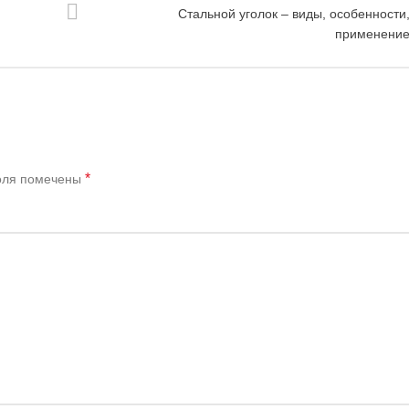
Стальной уголок – виды, особенности
применени
*
оля помечены