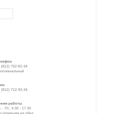
елефон
 (812) 702-82-34
ногоканальный
акс
 (812) 712-93-34
ремя работы
. - Пт., 9:30 - 17:30
з перерыва на обед