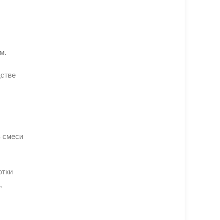
м.
дстве
в смеси
отки
,