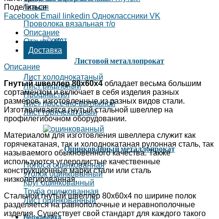
Поделиться
Тканая
Facebook
Email
linkedin
Одноклассники
VK
Проволока вязальная т/о
Описание
Отзывы (0)
Доставка
Листовой металлопрокат
Описание
Лист холоднокатаный
Гнутый швеллер 80х60х4
обладает весьма большим
Лист рифленый
сортаментом и включает в себя изделия разных
Профнастил
размеров, изготовленные из разных видов стали.
Лист просечно-вытяжной
Изготавливается гнутый стальной швеллер на
Лист горячекатаный
профилегибочном оборудовании.
Материалом для изготовления швеллера служит как
горячекатаная, так и холоднокатаная рулонная сталь, так
Оцинкованный металлопрокат
называемого обыкновенного качества. Также
используются углеродистые качественные
Полоса оцинкованная
конструкционные марки стали или сталь
Уголок оцинкованный
низколегированная.
Круг оцинкованный
Труба оцинкованная
Стальной гнутый швеллер 80х60х4 по ширине полок
Лист оцинкованный
разделяется на равнополочные и неравнополочные
изделия. Существует свой стандарт для каждого такого
Нержавейка