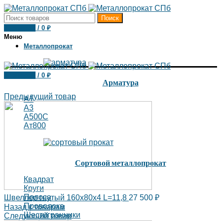
Поиск
0
товаров
/
0
₽
Меню
Металлопрокат
0
товаров
/
0
₽
Арматура
Предыдущий товар
А1
А3
А500С
Ат800
Сортовой металлопрокат
Квадрат
Круги
Полоса
Швеллер гнутый 160х80х4 L=11,8
27 500
₽
Проволока
Назад к товарам
Шестигранники
Следующий товар