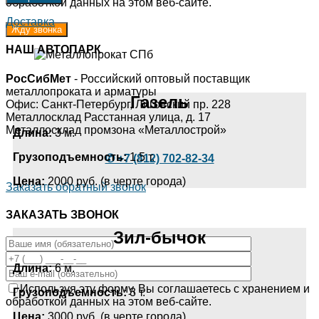
обработкой данных на этом веб-сайте.
Доставка
НАШ АВТОПАРК
РосСибМет
- Российский оптовый поставщик
металлопроката и арматуры
Газель
Офис: Санкт-Петербург, Лиговский пр. 228
Металлосклад Расстанная улица, д. 17
Металлосклад промзона «Металлострой»
Длина:
3 м.
Грузоподъемность:
1,5 т.
✆ +7 (812) 702-82-34
Цена:
2000 руб. (в черте города)
Заказать обратный звонок
ЗАКАЗАТЬ ЗВОНОК
Зил-бычок
Длина:
6 м.
Используя эту форму, Вы соглашаетесь с хранением и
Грузоподъемность:
3 т.
обработкой данных на этом веб-сайте.
Цена:
3000 руб. (в черте города)