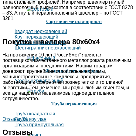
типа стальных профилей. Например, швеллер гнутый
равнополочный выпускается в соответствии с ГОСТ 8278
– 83. А гнутый неравнополочный швеллер – по ГОСТ
8281.
Сортовой металлопрокат
Квадрат нержавеющий
Круг нержавеющий
Покупка швеллера 80х60х4
Полоса нержавеющая
Шестигранник нержавеющий
На протяжении 10 лет “Россибмет” является
поставщиком качественного металлопроката различным
организациям и предприятиям. Нашим товарам
Фасонный металлопрокат
доверяют крупнейшие строительные фирмы,
машиностроительные комплексы, предприятия,
Уголок нержавеющий
работающие в сфере электроэнергетики и топливной
энергетики. Тем не менее, мы рады любым клиентам, и
всегда нацелены на взаимовыгодное длительное
сотрудничество.
Труба нержавеющая
Труба квадратная
Труба круглая
Отзывы (0)
Труба прямоугольная
Отзывы