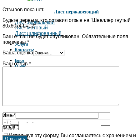
Отзывов пока нет.
Лист нержавеющий
Будьте первым, кто оставил отзыв на “Швеллер гнутый
Лист зеркальный
80х60х4 L=12”
Лист матовый
Лист шлифованный
Ваш e-mail не будет опубликован.
Обязательные поля
помечены
*
Услуги
Контакты
Ваша оценка
Блог
Ваш отзыв
*
О нас
✆ +7 (812) 702-82-34
Заказать обратный звонок
ЗАКАЗАТЬ ЗВОНОК
Имя
*
Email
*
Используя эту форму, Вы соглашаетесь с хранением и