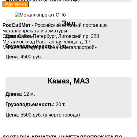
Зил
РосСибМет
- Российский оптовый поставщик
металлопроката и арматуры
Длина:
6 м.
Офис: Санкт-Петербург, Лиговский пр. 228
Металлосклад Расстанная улица, д. 17
Грузоподъемность:
10 т.
Металлосклад промзона «Металлострой»
Цена:
4500 руб.
Камаз, МАЗ
Длина:
12 м.
Грузоподъемность:
20 т.
Цена:
5500 руб. (в черте города)