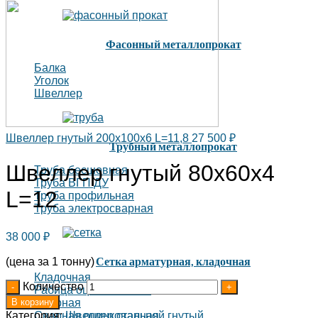
Фасонный металлопрокат
Балка
Уголок
Швеллер
Швеллер гнутый 200х100х6 L=11,8
27 500
₽
Трубный металлопрокат
Швеллер гнутый 80х60х4
Труба бесшовная
Труба ВГП ДУ
L=12
Труба профильная
Труба электросварная
38 000
₽
Сетка арматурная, кладочная
(цена за 1 тонну)
Кладочная
Количество
Рабица оцинкованная
В корзину
Сварная
Категория:
Швеллер стальной гнутый
Сварная оцинкованная