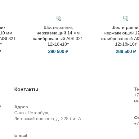
ГОСТ 8560-
ГОСТ 8560-
ник
Шестигранник
Шестигранни
78
78
10 мм
нержавеющий 14 мм
нержавеющий 1
ISI 321
калиброванный AISI 321
калиброванный AI
т
12х18н10т
12х18н10т
₽
290 500
₽
289 500
₽
Т
Контакты
+7
м
о
Адрес
Санкт-Петербург,
Ф
Лиговский проспект, д. 228 Лит А
+7
E-mail