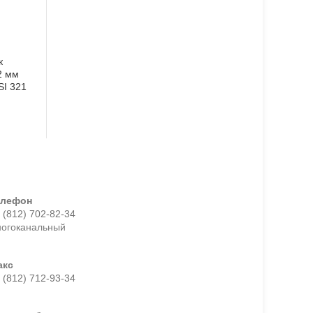
к
2 мм
SI 321
елефон
 (812) 702-82-34
ногоканальный
акс
 (812) 712-93-34