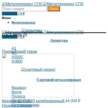
Поиск
0
товаров
/
0
₽
Меню
Металлопрокат
ГОСТ 8559-75
0
товаров
/
0
₽
Арматура
А1
Предыдущий товар
А3
А500С
Ат800
Сортовой металлопрокат
Квадрат
Круги
Полоса
Проволока
Квадрат 12 Ст3 20 калиброванный
44 000
₽
Шестигранники
Назад к товарам