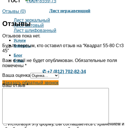
ГОСТ
ГОСТ 8559-75
Лист нержавеющий
Отзывы (0)
Лист зеркальный
Отзывы
Лист матовый
Лист шлифованный
Отзывов пока нет.
Услуги
Будьте первым, кто оставил отзыв на “Квадрат 55-80 Ст3
Контакты
45”
Блог
Ваш e-mail не будет опубликован.
Обязательные поля
О нас
помечены
*
✆ +7 (812) 702-82-34
Ваша оценка
Заказать обратный звонок
Ваш отзыв
*
ЗАКАЗАТЬ ЗВОНОК
Используя эту форму, Вы соглашаетесь с хранением и