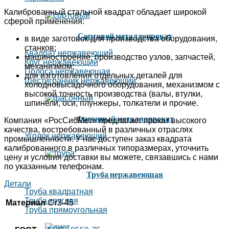
Калиброванный стальной квадрат обладает широкой
сферой применения:
Сортовой металлопрокат
в виде заготовок для производства оборудования,
станков;
Квадрат нержавеющий
машиностроение, производство узлов, запчастей,
Круг нержавеющий
механизмом;
Полоса нержавеющая
для изготовления отдельных деталей для
Шестигранник нержавеющий
холодновысадочного оборудования, механизмом с
высокой точность производства (валы, втулки,
шпинели, оси, плунжеры, толкатели и прочие.
Фасонный металлопрокат
Компания «РосСибМет» предлагает прокат высокого
качества, востребованный в различных отраслях
Уголок нержавеющий
промышленности. У нас доступен заказ квадрата
калиброванного в различных типоразмерах, уточнить
цену и условия доставки вы можете, связавшись с нами
по указанным телефонам.
Труба нержавеющая
Детали
Труба квадратная
Труба круглая
Материал
Ст3-45
Труба прямоугольная