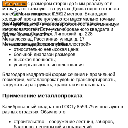
Продукцию с размером сторон до 5 мм реализуют в
мотках, а остальную – в прутках. Длина одного отрезка
колеблется в пределах 1,5–12 метров. Благодаря
холодной прокатке получаются максимально точные
РосСибМет
- Российский оптовый поставщик
размеры изделий, а на поверхности остаётся минимум
металлопроката и арматуры
шероховатостей. Есть у калиброванного квадрата и
Офис: Санкт-Петербург, Лиговский пр. 228
другие преимущества:
Металлосклад Расстанная улица, д. 17
длительный срок службы;
Металлосклад промзона «Металлострой»
относительно невысокая цена;
большой диапазон размеров;
высокая прочность;
универсальность использования.
Благодаря квадратной форме сечения и правильной
геометрии, металлопрокат удобно транспортировать,
загружать и разгружать, хранить и использовать.
Применение металлопроката
Калиброванный квадрат по ГОСТу 8559-75 используют в
разных отраслях. Обычно это:
строительство – сооружение лестниц, заборов,
балконов, перекрытий и ограждений;