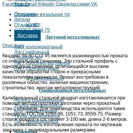
Facebook
Email
linkedin
Одноклассники
VK
Тканая
Описание
Проволока вязальная т/о
Детали
Отзывы (0)
О ГОСТ 8559-75
Доставка
Листовой металлопрокат
Описание
Лист холоднокатаный
Лист рифленый
Квадрат 55-80 Ст3 45 является разновидностью проката
Профнастил
со специальным сечением. Это стальной профиль с
Лист просечно-вытяжной
однородным сечением, отличающийся высоким
Лист горячекатаный
качеством обработки сторон и прекрасными
показателями прочности. Прокат востребован в
различных областях, включая машиностроение,
строительство, монтаж металлоконструкций.
Оцинкованный металлопрокат
Калиброванный стальной квадрат изготавливается при
Полоса оцинкованная
помощи метода протяжки заготовки через прокатный
Уголок оцинкованный
стан с обжимом. Для производства используются такие
Круг оцинкованный
стандарты ГОСТов 1050-88, 1051-73, 8559-75. Размер
Труба оцинкованная
сторон квадрата составляет 3-100 мм, длина 2-6 метров.
Лист оцинкованный
Есть возможность изготовления проката по чертежам
заказчика с индивидуальными размерами.
Нержавейка