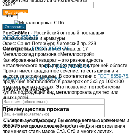
обработкой данных на этом веб-сайте.
Имя
*
Email
*
РосСибМет
- Российский оптовый поставщик
О ГОСТ 8559-75
металлопроката и арматуры
Офис: Санкт-Петербург, Лиговский пр. 228
Смотреть
ГОСТ 8559-75
Металлосклад Расстанная улица, д. 17
Металлосклад промзона «Металлострой»
Калиброванный квадрат – это разновидность
металлического профиля без полой внутренней области.
✆ +7 (812) 702-82-34
Прокат имеет квадратное сечение, то есть ширина и
высота заготовки равны. В соответствии с
ГОСТ 8559-75
,
Заказать обратный звонок
продукция поставляется в размерах от 3х3 до 100х100
мм в мотках и отрезках. Это позволяет потребителям
ЗАКАЗАТЬ ЗВОНОК
купить подходящий вид металлопроката для тех или
иных целей.
Преимущества проката
Используя эту форму, Вы соглашаетесь с хранением и
Калиброванный квадрат производят согласно ГОСТ
обработкой данных на этом веб-сайте.
8559-75 методом холодной прокатки. Для изготовления
применяют сталь марок Ст3, Ст0 и многих других.