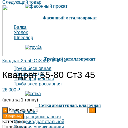
Следующий товар
Фасонный металлопрокат
Балка
Уголок
Швеллер
Трубный металлопрокат
Квадрат 25-50 Ст3 45
26 000
₽
Труба бесшовная
Квадрат 55-80 Ст3 45
Труба ВГП ДУ
Труба профильная
Труба электросварная
26 000
₽
(цена за 1 тонну)
Сетка арматурная, кладочная
Количество
Кладочная
В корзину
Рабица оцинкованная
Категория:
Квадрат стальной
Сварная
Поделиться
Сварная оцинкованная