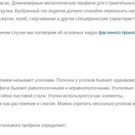
касах. Длинномерные металлические профили для строительных
грузки. Выбранный тип изделия должен спокойно переносить наг
сжатие, изгиб, скручивание и другие специфические характерист
нном случае мы поговорим об основных видах
фасонного прока
ением называют уголками. Полочки у уголков бывают одинаково
рофили бывают равнополочными и неравнополочными. Уголковые
 гибки листовой стали. Уголки используются как элементы,
 как растяжение и сжатие. Можно скрепить несколько уголков 
уголкового профиля определяет: