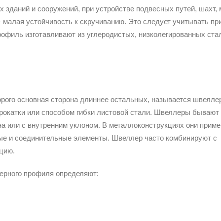
х зданий и сооружений, при устройстве подвесных путей, шахт, 
 малая устойчивость к скручиванию. Это следует учитывать пр
рофиль изготавливают из углеродистых, низколегированных ста
орого основная сторона длиннее остальных, называется швелле
прокатки или способом гибки листовой стали. Швеллеры бывают
а или с внутренним уклоном. В металлоконструкциях они прим
рные и соединительные элементы. Швеллер часто комбинируют с
цию.
ерного профиля определяют: