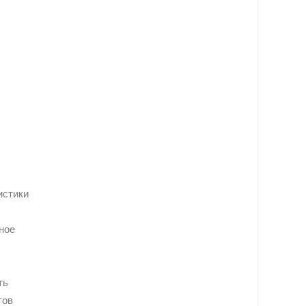
истики
ное
ть
тов