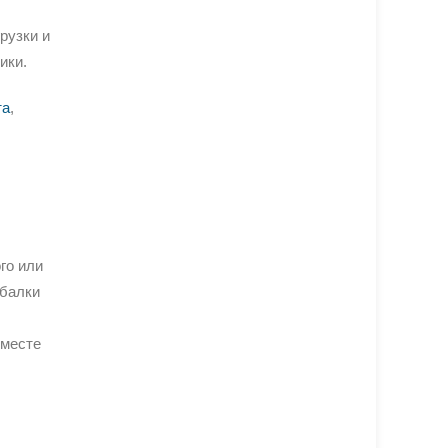
рузки и
ики.
та
,
го или
 балки
вместе