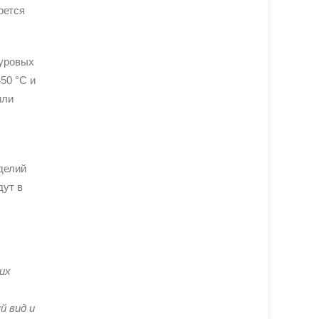
рется
суровых
50 °C и
или
делий
дут в
их
й вид и