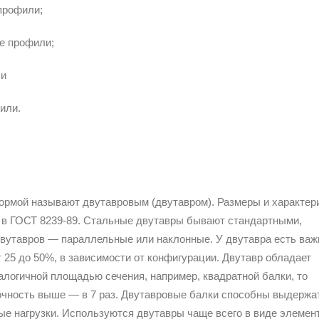
профили;
е профили;
ли
или.
рмой называют двутавровым (двутавром). Размеры и характер
 в ГОСТ 8239-89. Стальные двутавры бывают стандартными,
вутавров — параллельные или наклонные. У двутавра есть важ
 25 до 50%, в зависимости от конфигурации. Двутавр обладает
алогичной площадью сечения, например, квадратной балки, то
рочность выше — в 7 раз. Двутавровые балки способны выдержа
ые нагрузки. Используются двутавры чаще всего в виде элемен