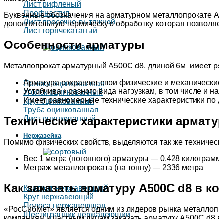
Лист рифленый
Профнастил
Буквенные обозначения на арматурном металлопрокате А5
Лист просечно-вытяжной
дополнительную термическую обработку, которая позволяе
Лист горячекатаный
Особенности арматуры
Металлопрокат арматурный А500С d8, длиной 6м имеет ря
Арматура сохраняет свои физические и механические
Полоса оцинкованная
Устойчива к разного вида нагрузкам, в том числе и н
Уголок оцинкованный
Имеет равномерные технические характеристики по 
Круг оцинкованный
Труба оцинкованная
Технические характеристики армату
Лист оцинкованный
Нержавейка
Помимо физических свойств, выделяются так же техничес
Вес 1 метра (погонного) арматуры — 0.428 килограм
Метраж металлопроката (на тонну) — 2336 метра
Как заказать арматуру А500С d8 в 
Квадрат нержавеющий
Круг нержавеющий
Полоса нержавеющая
«РосСибМет» является одним из лидеров рынка металлопр
Шестигранник нержавеющий
компаниям и частным лицам заказать арматуру А500С d8 