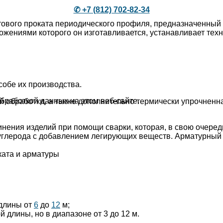
✆ +7 (812) 702-82-34
ового проката периодического профиля, предназначенный
ожениями которого он изготавливается, устанавливает техн
собе их производства.
бработкой данных на этом веб-сайте.
 обработки, а также дополнительно термически упрочненна
нения изделий при помощи сварки, которая, в свою очеред
углерода с добавлением легирующих веществ. Арматурный п
ката и арматуры
длины от
6
до
12
м;
длины, но в диапазоне от 3 до 12 м.