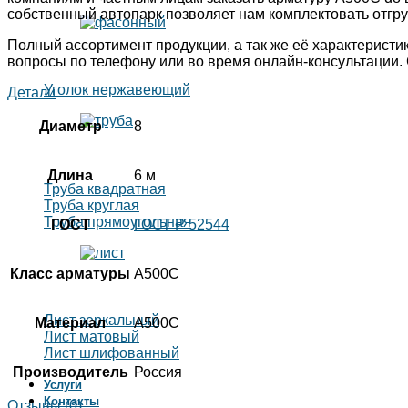
собственный автопарк позволяет нам комплектовать отгруз
Полный ассортимент продукции, а так же её характерист
вопросы по телефону или во время онлайн-консультации.
Уголок нержавеющий
Детали
Диаметр
8
Длина
6 м
Труба квадратная
Труба круглая
Труба прямоугольная
ГОСТ
ГОСТ Р 52544
Класс арматуры
А500С
Лист зеркальный
Материал
А500С
Лист матовый
Лист шлифованный
Производитель
Россия
Услуги
Контакты
Отзывы (0)