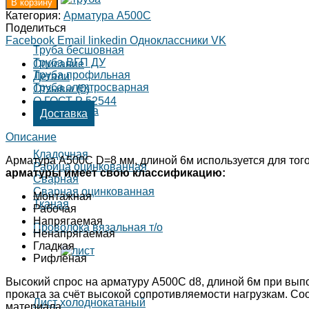
В корзину
Категория:
Арматура А500С
Поделиться
Facebook
Email
linkedin
Одноклассники
VK
Труба бесшовная
Труба ВГП ДУ
Описание
Труба профильная
Детали
Труба электросварная
Отзывы (0)
О ГОСТ Р 52544
Доставка
Описание
Кладочная
Арматура А500С D=8 мм, длиной 6м используется для того
Рабица оцинкованная
арматуры имеет свою классификацию:
Сварная
Сварная оцинкованная
Монтажная
Тканая
Рабочая
Напрягаемая
Проволока вязальная т/о
Ненапрягаемая
Гладкая
Рифлёная
Высокий спрос на арматуру А500С d8, длиной 6м при выпо
проката за счёт высокой сопротивляемости нагрузкам. Со
Лист холоднокатаный
материала.