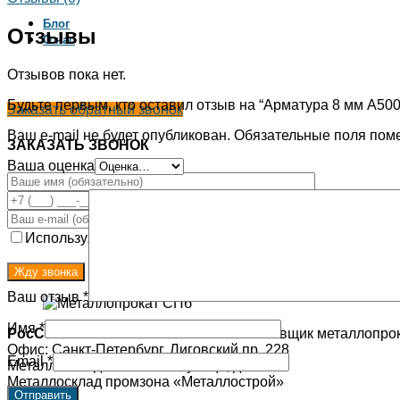
Блог
Отзывы
О нас
Отзывов пока нет.
Будьте первым, кто оставил отзыв на “Арматура 8 мм А50
Заказать обратный звонок
Ваш e-mail не будет опубликован.
Обязательные поля пом
ЗАКАЗАТЬ ЗВОНОК
Ваша оценка
Используя эту форму, Вы соглашаетесь с хранением и о
Ваш отзыв
*
Имя
*
РосСибМет
- Российский оптовый поставщик металлопро
Офис: Санкт-Петербург, Лиговский пр. 228
Email
*
Металлосклад Расстанная улица, д. 17
Металлосклад промзона «Металлострой»