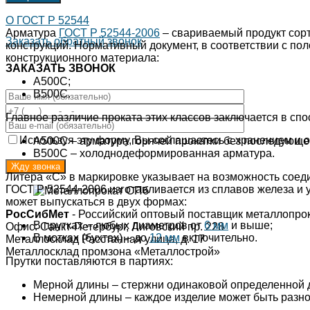
О ГОСТ Р 52544
Арматура
ГОСТ Р 52544-2006
– свариваемый продукт сорт
Заказать обратный звонок
конструкций. Нормативный документ, в соответствии с пол
конструкционного материала:
ЗАКАЗАТЬ ЗВОНОК
А500С;
В500С.
Главное различие проката этих классов заключается в спо
Используя эту форму, Вы соглашаетесь с хранением и о
А500С – арматура горячей прокатки без последующей
В500С – холоднодеформированная арматура.
Литера «С» в маркировке указывает на возможность соеди
ГОСТ Р 52544-2006 изготавливается из сплавов железа и 
может выпускаться в двух формах:
РосСибМет
- Российский оптовый поставщик металлопро
В прутках – любых диаметров от
6 мм
и выше;
Офис: Санкт-Петербург, Лиговский пр. 228
В мотках (бухтах) – до
12 мм
включительно.
Металлосклад Расстанная улица, д. 17
Металлосклад промзона «Металлострой»
Прутки поставляются в партиях:
Мерной длины – стержни одинаковой определенной 
Немерной длины – каждое изделие может быть разной 