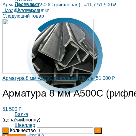
Проволока
Арматура 8 мм А500С (рифленая) L=11,7
51 500
₽
Шестигранники
Назад к товарам
Следующий товар
Арматура 8 мм А500С (рифленая) бухты
51 000
₽
Арматура 8 мм А500С (рифле
51 500
₽
Балка
Уголок
(цена за 1 тонну)
Швеллер
Количество