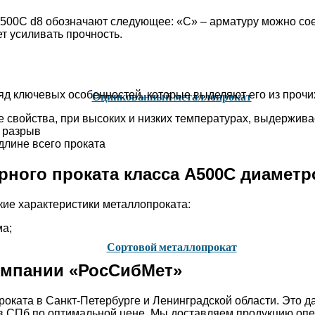
00С d8 обозначают следующее: «С» – арматуру можно соед
т усиливать прочность.
д ключевых особенностей, которые выделяют его из прочих
Оцинкованный металлопрокат
 свойства, при высоких и низких температурах, выдержив
а разрыв
длине всего проката
рного проката класса А500С диамет
кие характеристики металлопроката:
ма;
Сортовой металлопрокат
компании «РосСибМет»
оката в Санкт-Петербурге и Ленинградской области. Это 
в СПб по оптимальной цене. Мы доставляем продукцию опер