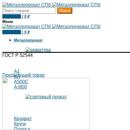
Поиск
0
товаров
/
0
₽
Меню
0
товаров
/
0
₽
Металлопрокат
ГОСТ Р 52544
А1
Предыдущий товар
А3
А500С
Ат800
Квадрат
Круги
Полоса