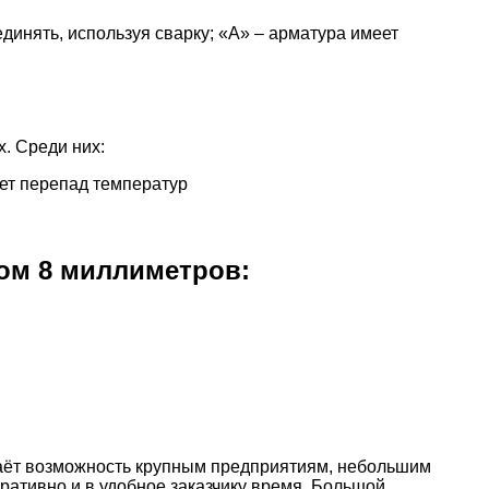
инять, используя сварку; «А» – арматура имеет
. Среди них:
ает перепад температур
ром 8 миллиметров:
даёт возможность крупным предприятиям, небольшим
ативно и в удобное заказчику время. Большой