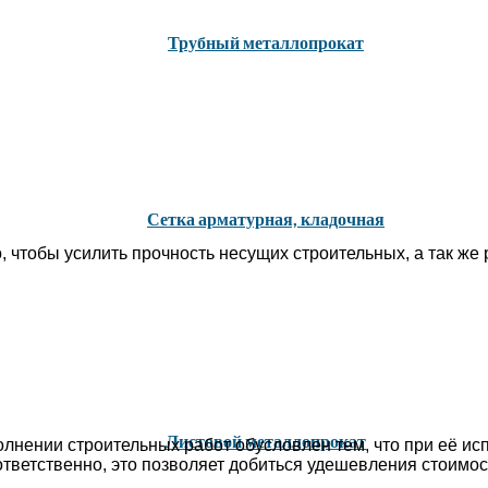
Трубный металлопрокат
Сетка арматурная, кладочная
, чтобы усилить прочность несущих строительных, а так ж
Листовой металлопрокат
лнении строительных работ обусловлен тем, что при её ис
ответственно, это позволяет добиться удешевления стоимос