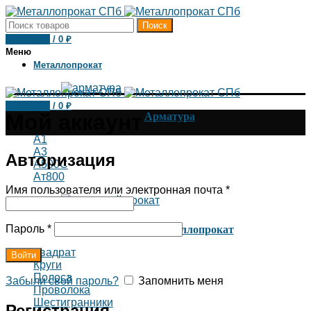
Поиск
0
товаров
/
0
₽
Меню
Металлопрокат
0
товаров
/
0
₽
Арматура
Мой аккаунт
А1
А3
Авторизация
А500С
Ат800
Имя пользователя или электронная почта
*
Сортовой металлопрокат
Пароль
*
Квадрат
Войти
Круги
Полоса
Забыли свой пароль?
Запомнить меня
Проволока
Шестигранники
Регистрация