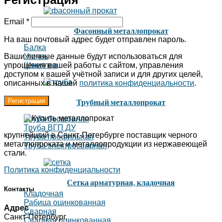
Email
*
Фасонный металлопрокат
На ваш почтовый адрес будет отправлен пароль.
Балка
Ваши личные данные будут использоваться для
Уголок
упрощения вашей работы с сайтом, управления
Швеллер
доступом к вашей учётной записи и для других целей,
описанных в нашей
политика конфиденциальности
.
Регистрация
Трубный металлопрокат
Труба бесшовная
Труба ВГП ДУ
крупнейший в Санкт-Петербурге поставщик черного
Труба профильная
металлопроката и металлопродукции из нержавеющей
Труба электросварная
стали.
Политика конфиденциальности
Сетка арматурная, кладочная
Контакты
Кладочная
Рабица оцинкованная
Адрес
Сварная
Санкт-Петербург,
Сварная оцинкованная