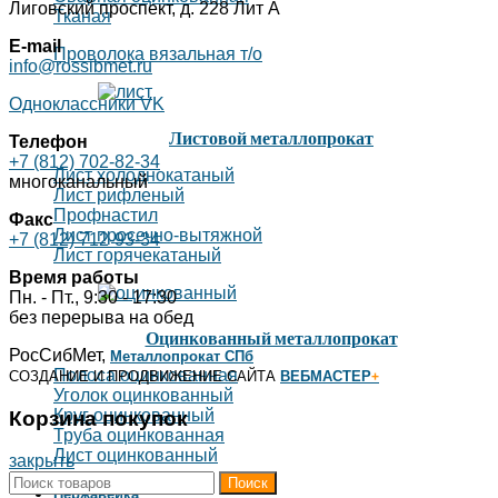
Лиговский проспект, д. 228 Лит А
Тканая
E-mail
Проволока вязальная т/о
info@rossibmet.ru
Одноклассники
VK
Листовой металлопрокат
Телефон
+7 (812) 702-82-34
Лист холоднокатаный
многоканальный
Лист рифленый
Профнастил
Факс
Лист просечно-вытяжной
+7 (812) 712-93-34
Лист горячекатаный
Время работы
Пн. - Пт., 9:30 - 17:30
без перерыва на обед
Оцинкованный металлопрокат
РосСибМет,
Металлопрокат СПб
Полоса оцинкованная
СОЗДАНИЕ И ПРОДВИЖЕНИЕ САЙТА
ВЕБМАСТЕР
+
Уголок оцинкованный
Круг оцинкованный
Корзина покупок
Труба оцинкованная
Лист оцинкованный
закрыть
Поиск
Нержавейка