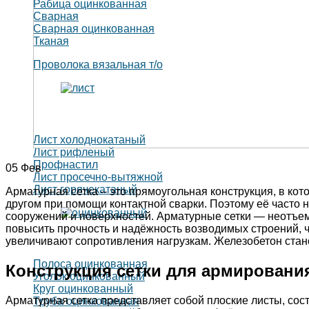
Рабица оцинкованная
Сварная
Сварная оцинкованная
Тканая
Проволока вязальная т/о
Лист холоднокатаный
Лист рифленый
Профнастил
05
Фев
Лист просечно-вытяжной
Лист горячекатаный
Арматурная сетка – это прямоугольная конструкция, в ко
другом при помощи контактной сварки. Поэтому её часто
сооружений и поверхностей. Арматурные сетки — неотъе
повысить прочность и надёжность возводимых строений, ч
увеличивают сопротивления нагрузкам. Железобетон стан
Полоса оцинкованная
Конструкция сетки для армировани
Уголок оцинкованный
Круг оцинкованный
Арматурная сетка представляет собой плоские листы, сос
Труба оцинкованная