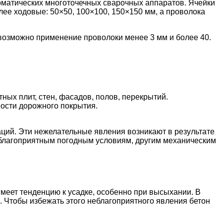
оматических многоточечных сварочных аппаратов. Ячейки
ее ходовые: 50×50, 100×100, 150×150 мм, а проволока
 возможно применение проволоки менее 3 мм и более 40.
ых плит, стен, фасадов, полов, перекрытий.
ности дорожного покрытия.
аций. Эти нежелательные явления возникают в результате
еблагоприятным погодным условиям, другим механическим
имеет тенденцию к усадке, особенно при высыхании. В
. Чтобы избежать этого неблагоприятного явления бетон