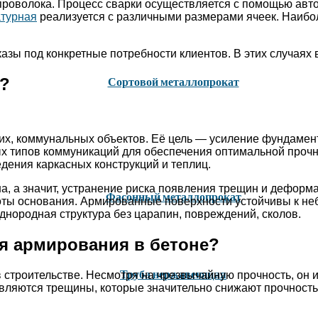
 проволока. Процесс сварки осуществляется с помощью авт
атурная
реализуется с различными размерами ячеек. Наибол
азы под конкретные потребности клиентов. В этих случаях
я?
Сортовой металлопрокат
, коммунальных объектов. Её цель — усиление фундаментн
ных типов коммуникаций для обеспечения оптимальной проч
дения каркасных конструкций и теплиц.
а, а значит, устранение риска появления трещин и деформ
Фасонный металлопрокат
боты основания. Армированные поверхности устойчивы к н
однородная структура без царапин, повреждений, сколов.
ля армирования в бетоне?
Труба нержавеющая
в строительстве. Несмотря на чрезвычайную прочность, он 
являются трещины, которые значительно снижают прочность