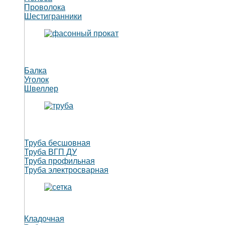
Проволока
Шестигранники
Балка
Уголок
Швеллер
Труба бесшовная
Труба ВГП ДУ
Труба профильная
Труба электросварная
Кладочная