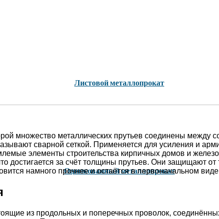
Листовой металлопрокат
торой множество металлических прутьев соединены между со
 называют сварной сеткой. Применяется для усиления и ар
млемые элементы строительства кирпичных домов и железо
то достигается за счёт толщины прутьев. Они защищают от
Оцинкованный металлопрокат
овится намного прочнее и остаётся в первоначальном виде
я
тоящие из продольных и поперечных проволок, соединённых