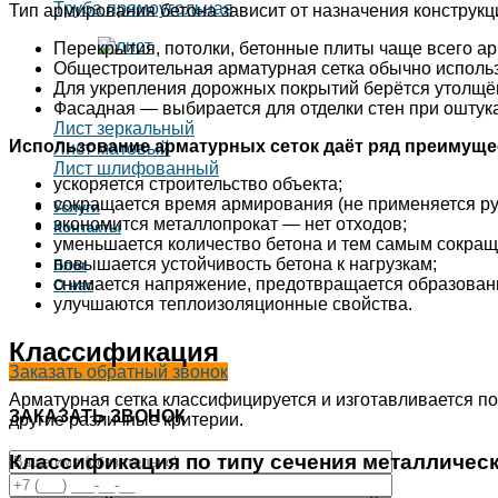
Труба прямоугольная
Тип армирования бетона зависит от назначения конструкц
Перекрытия, потолки, бетонные плиты чаще всего ар
Общестроительная арматурная сетка обычно использ
Для укрепления дорожных покрытий берётся утолщён
Фасадная — выбирается для отделки стен при оштука
Лист зеркальный
Использование арматурных сеток даёт ряд преимуще
Лист матовый
Лист шлифованный
ускоряется строительство объекта;
сокращается время армирования (не применяется ру
Услуги
экономится металлопрокат — нет отходов;
Контакты
уменьшается количество бетона и тем самым сокращ
повышается устойчивость бетона к нагрузкам;
Блог
снимается напряжение, предотвращается образован
О нас
улучшаются теплоизоляционные свойства.
Классификация
Заказать обратный звонок
Арматурная сетка классифицируется и изготавливается по
ЗАКАЗАТЬ ЗВОНОК
другие различные критерии.
Классификация по типу сечения металлическ