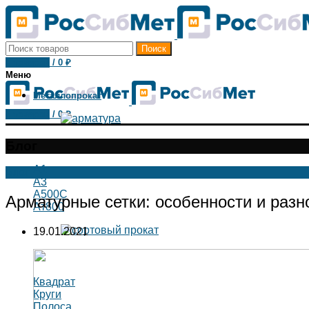
Поиск
0
товаров
/
0
₽
Меню
Металлопрокат
0
товаров
/
0
₽
Блог
А1
Блог
А3
А500С
Арматурные сетки: особенности и разн
Ат800
19.01.2021
Квадрат
Круги
Полоса