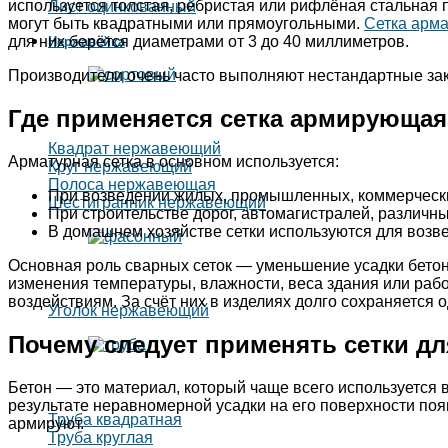
используется толстая, ребристая или рифлёная стальная
Лист оцинкованный
могут быть квадратными или прямоугольными.
Сетка арм
для них берётся диаметрами от 3 до 40 миллиметров.
Нержавейка
Производители очень часто выполняют нестандартные зак
Где применяется сетка армирующа
Квадрат нержавеющий
Арматурная сетка в основном используется:
Круг нержавеющий
Полоса нержавеющая
При возведении жилых, промышленных, коммерческих
Шестигранник нержавеющий
При строительстве дорог, автомагистралей, различ
В домашнем хозяйстве сетки используются для возве
Основная роль сварных сеток — уменьшение усадки бетон
изменения температуры, влажности, веса здания или ра
воздействиям. За счёт них в изделиях долго сохраняется 
Уголок нержавеющий
Почему следует применять сетки д
Бетон — это материал, который чаще всего используется 
результате неравномерной усадки на его поверхности по
Труба квадратная
армируют.
Труба круглая