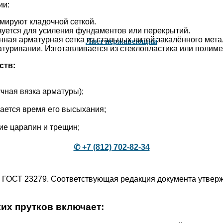
ии:
мируют кладочной сеткой.
уется для усиления фундаментов или перекрытий.
ная арматурная сетка из стальных нитей закалённого мета
Лист нержавеющий
туривании. Изготавливается из стеклопластика или полиме
ств:
чная вязка арматуры);
ается время его высыхания;
ие царапин и трещин;
✆ +7 (812) 702-82-34
 ГОСТ 23279. Соответствующая редакция документа утвержд
их прутков включает: