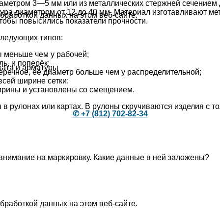
аметром 3—5 мм или из металлических стержней сечением 
ура диаметром от 12 до 40 мм. Материал изготавливают м
бработкой данных на этом веб-сайте.
тобы повысились показатели прочности.
следующих типов:
 меньше чем у рабочей;
ь, и поперёк;
ката и арматуры
речное, её диаметр больше чем у распределительной;
всей ширине сетки;
ширины и установлены со смещением.
в рулонах или картах. В рулоны скручиваются изделия с т
✆ +7 (812) 702-82-34
внимание на маркировку. Какие данные в ней заложены?
бработкой данных на этом веб-сайте.