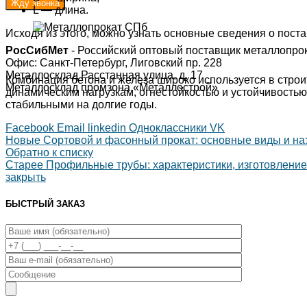
L — длина.
Исходя из этого, можно узнать основные сведения о пост
РосСибМет
- Российский оптовый поставщик металлопро
Офис: Санкт-Петербург, Лиговский пр. 228
Металлосклад Расстанная улица, д. 17
Комбинация бетона и железа широко используется в строи
Металлосклад промзона «Металлострой»
динамическим нагрузкам, огнестойкостью и устойчивость
стабильными на долгие годы.
Facebook
Email
linkedin
Одноклассники
VK
Новые
Сортовой и фасонный прокат: основные виды и на
Обратно к списку
Старее
Профильные трубы: характеристики, изготовление
закрыть
БЫСТРЫЙ ЗАКАЗ